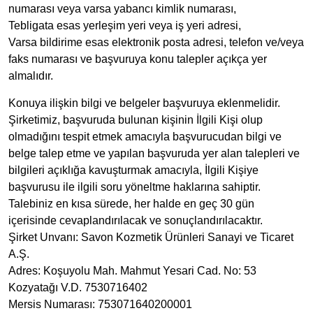
numarası veya varsa yabancı kimlik numarası,
Tebligata esas yerleşim yeri veya iş yeri adresi,
Varsa bildirime esas elektronik posta adresi, telefon ve/veya
faks numarası ve başvuruya konu talepler açıkça yer
almalıdır.
Konuya ilişkin bilgi ve belgeler başvuruya eklenmelidir.
Şirketimiz, başvuruda bulunan kişinin İlgili Kişi olup
olmadığını tespit etmek amacıyla başvurucudan bilgi ve
belge talep etme ve yapılan başvuruda yer alan talepleri ve
bilgileri açıklığa kavuşturmak amacıyla, İlgili Kişiye
başvurusu ile ilgili soru yöneltme haklarına sahiptir.
Talebiniz en kısa sürede, her halde en geç 30 gün
içerisinde cevaplandırılacak ve sonuçlandırılacaktır.
Şirket Unvanı: Savon Kozmetik Ürünleri Sanayi ve Ticaret
A.Ş.
Adres: Koşuyolu Mah. Mahmut Yesari Cad. No: 53
Kozyatağı V.D. 7530716402
Mersis Numarası: 753071640200001