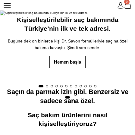
0
Saç bakımında standartlara değil sana
Kişiselleştirilebilir saç bakımında
Tüm ürünlerde %20 indirim!
Türkiye’nin ilk ve tek adresi.
odaklanıyoruz.
Fırsattan yararlanmak için Kişisel Saç Testi'ni hemen yanıtlayarak
sana özel formülünü oluştur.
Saçını tanıyor, ihtiyaçlarını anlıyor ve saç bakım rutinini kişisel bir
Bugüne dek on binlerce kişi Dr. Savon formülleriyle saçına özel
bakıma kavuştu. Şimdi sıra sende.
deneyime dönüştürüyoruz.
Hemen başla
Kişisel Saç Testi
Hemen başla
Saçın da parmak izin gibi. Benzersiz ve
sadece sana özel.
Saç bakım ürünlerini nasıl
kişiselleştiriyoruz?