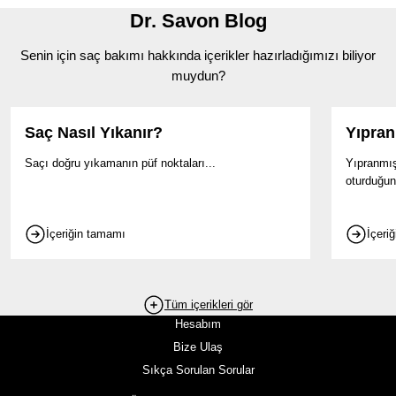
Dr. Savon Blog
Senin için saç bakımı hakkında içerikler hazırladığımızı biliyor
muydun?
Saç Nasıl Yıkanır?
Yıpran
Saçı doğru yıkamanın püf noktaları...
Yıpranmış
oturduğun
İçeriğin tamamı
İçeri
Tüm içerikleri gör
Hesabım
Bize Ulaş
Sıkça Sorulan Sorular