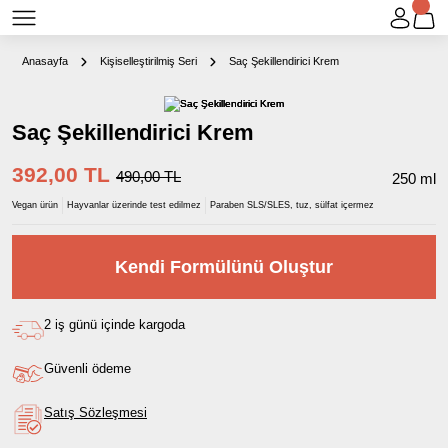
Anasayfa
Kişiselleştirilmiş Seri
Saç Şekillendirici Krem
Saç Şekillendirici Krem
392,00 TL
490,00 TL
250 ml
Vegan ürün
Hayvanlar üzerinde test edilmez
Paraben SLS/SLES, tuz, sülfat içermez
Kendi Formülünü Oluştur
2 iş günü içinde kargoda
Güvenli ödeme
Satış Sözleşmesi