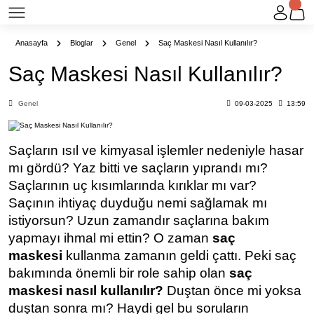
Anasayfa
Bloglar
Genel
Saç Maskesi Nasıl Kullanılır?
Saç Maskesi Nasıl Kullanılır?
Genel
09-03-2025
13:59
Saçların ısıl ve kimyasal işlemler nedeniyle hasar
mı gördü? Yaz bitti ve saçların yıprandı mı?
Saçlarının uç kısımlarında kırıklar mı var?
Saçının ihtiyaç duyduğu nemi sağlamak mı
istiyorsun? Uzun zamandır saçlarına bakım
yapmayı ihmal mi ettin? O zaman
saç
maskesi
kullanma zamanın geldi çattı. Peki
saç
bakımı
nda önemli bir role sahip olan
saç
maskesi nasıl kullanılır?
Duştan önce mi yoksa
duştan sonra mı? Haydi gel bu soruların