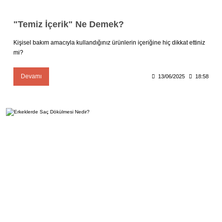
"Temiz İçerik" Ne Demek?
Kişisel bakım amacıyla kullandığınız ürünlerin içeriğine hiç dikkat ettiniz
mi?
Devamı
13/06/2025
18:58