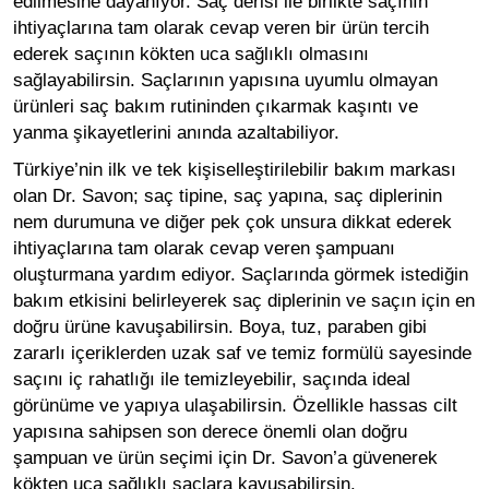
edilmesine dayanıyor. Saç derisi ile birlikte saçının
ihtiyaçlarına tam olarak cevap veren bir ürün tercih
ederek saçının kökten uca sağlıklı olmasını
sağlayabilirsin. Saçlarının yapısına uyumlu olmayan
ürünleri
saç bakım rutini
nden çıkarmak kaşıntı ve
yanma şikayetlerini anında azaltabiliyor.
Türkiye’nin ilk ve tek kişiselleştirilebilir bakım markası
olan Dr. Savon; saç tipine, saç yapına, saç diplerinin
nem durumuna ve diğer pek çok unsura dikkat ederek
ihtiyaçlarına tam olarak cevap veren şampuanı
oluşturmana yardım ediyor. Saçlarında görmek istediğin
bakım etkisini belirleyerek saç diplerinin ve saçın için en
doğru ürüne kavuşabilirsin. Boya, tuz, paraben gibi
zararlı içeriklerden uzak saf ve temiz formülü sayesinde
saçını iç rahatlığı ile temizleyebilir, saçında ideal
görünüme ve yapıya ulaşabilirsin. Özellikle hassas cilt
yapısına sahipsen son derece önemli olan doğru
şampuan ve ürün seçimi için Dr. Savon’a güvenerek
kökten uca sağlıklı saçlara kavuşabilirsin.